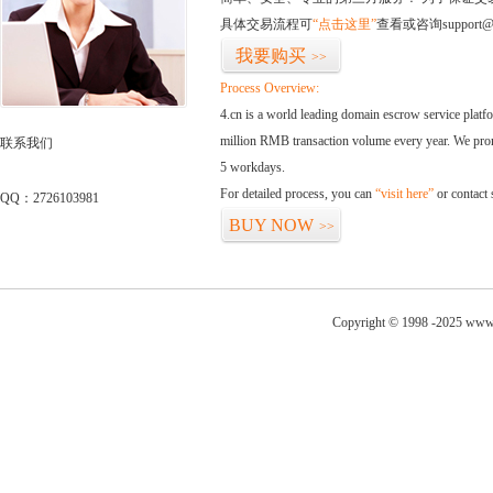
具体交易流程可
“点击这里”
查看或咨询support@
我要购买
>>
Process Overview:
4.cn is a world leading domain escrow service plat
million RMB transaction volume every year. We promi
联系我们
5 workdays.
For detailed process, you can
“visit here”
or contact
QQ：2726103981
BUY NOW
>>
Copyright © 1998 -2025 www.r