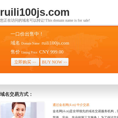
ruili100js.com
您正在访问的域名可以转让!This domain name is for sale!
一口价出售中！
域名
ruili100js.com
Domain Name:
售价
CNY 999.00
Listing Price:
立即购买
BUY NOW
>>
>>
域名交易方式：
通过金名网(4.cn) 中介交易
金名网(4.cn)是全球领先的域名交易服务机
简单、安全、专业的第三方服务！ 为了保证交